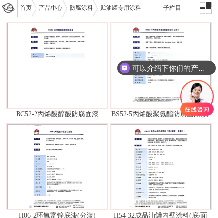
首页
产品中心
防腐涂料
贮油罐专用涂料
子栏目
可以介绍下你们的产品么
BC52-2丙烯酸醇酸防腐面漆
BS52-5丙烯酸聚氨酯防腐面漆(分
装)
H06-2环氧富锌底漆(分装)
H54-32成品油罐内壁涂料(底/面